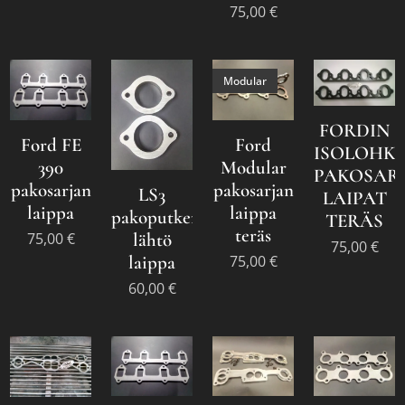
75,00
€
Modular
FORDIN
Ford FE
Ford
ISOLOHK
390
Modular
PAKOSAR
pakosarjan
pakosarjan
LS3
LAIPAT
laippa
laippa
pakoputken
TERÄS
teräs
lähtö
75,00
€
75,00
€
laippa
75,00
€
60,00
€