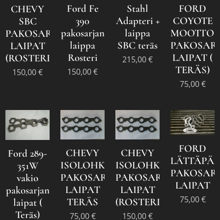
Ford Fe
Stahl
FORD
CHEVY
390
Adapteri +
COYOTE
SBC
pakosarjan
laippa
MOOTTOR
PAKOSARJAN
laippa
SBC teräs
PAKOSAR
LAIPAT
Rosteri
LAIPAT (
(ROSTERI)
215,00
€
TERÄS)
150,00
€
150,00
€
75,00
€
FORD
CHEVY
CHEVY
Ford 289-
LÄTTÄPÄ
ISOLOHKO
ISOLOHKON
351W
PAKOSAR
PAKOSARJAN
PAKOSARJAN
vakio
LAIPAT
LAIPAT
LAIPAT
pakosarjan
75,00
€
TERÄS
(ROSTERI)
laipat (
Teräs)
75,00
€
150,00
€