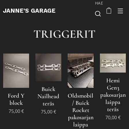
HAE
JANNE'S
GARAGE
TRIGGERIT
Hemi
Gen3
Buick
pakosarjan
Ford Y
Oldsmobile
Nailhead
laippa
block
/ Buick
teräs
teräs
Rocket
75,00
€
75,00
€
pakosarjan
70,00
€
laippa