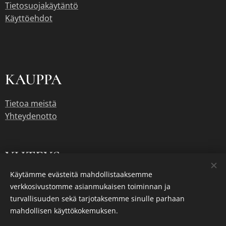
Tietosuojakäytäntö
Käyttöehdot
KAUPPA
Tietoa meistä
Yhteydenotto
YHTE
YS
Käytämme evästeitä mahdollistaaksemme
janne.makinen@jannesgarage.com
verkkosivustomme asianmukaisen toiminnan ja
turvallisuuden sekä tarjotaksemme sinulle parhaan
045 1723111
mahdollisen käyttökokemuksen.