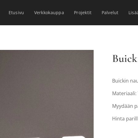
Etusivu
Verkkokauppa
Projektit
Palvelut
Lisä
Buick
Buickin na
Materiaali
Myydään pa
Hinta paril