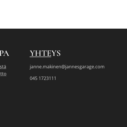
PA
YHTE
YS
stä
janne.makinen@jannesgarage.com
tto
045 1723111