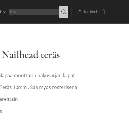
ä
Ostoskori
 Nailhead teräs
ulapää moottorin pakosarjan laipat.
: Teräs 10mm . Saa myös rosterisena
reittain
le