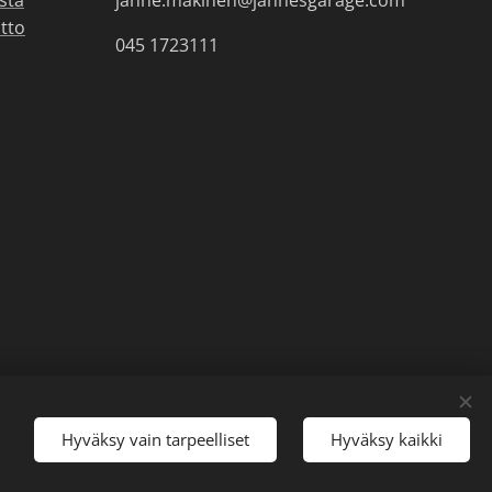
stä
janne.makinen@jannesgarage.com
tto
045 1723111
Hyväksy vain tarpeelliset
Hyväksy kaikki