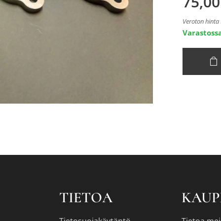
75,00
Veroton hinta
Varastoss
TIETOA
KAUP