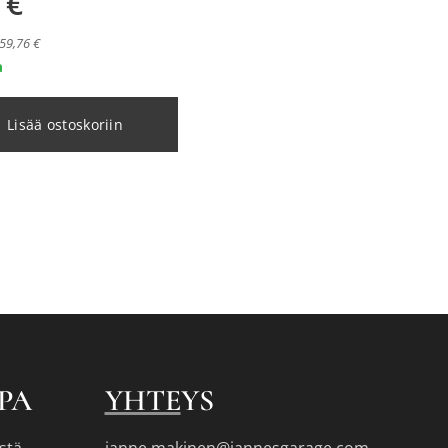
€
 59,76 €
a
Lisää ostoskoriin
PA
YHTE
YS