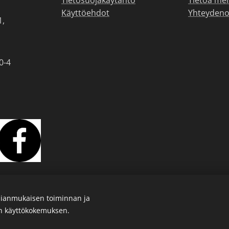
Tietosuojakäytäntö
Tietoa mei
Käyttöehdot
Yhteydeno
1,
0-4
ianmukaisen toiminnan ja
en käyttökokemuksen.
Luotu
Webnodella
Evästeet