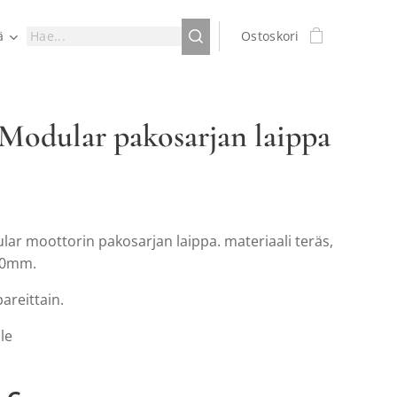
ä
Ostoskori
Modular pakosarjan laippa
ar moottorin pakosarjan laippa. materiaali teräs,
10mm.
areittain.
lle