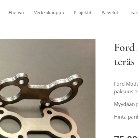
Etusivu
Verkkokauppa
Projektit
Palvelut
Lisä
Ford 
teräs
Ford Modul
paksuus 
Myydään p
Hinta pari