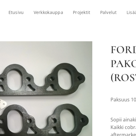
Etusivu
Verkkokauppa
Projektit
Palvelut
Lisä
FOR
PAKO
(ROS
Paksuus 10
Sopii ainak
Kaikki cobr
aftermarket