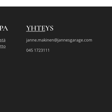
PA
YHTE
YS
stä
janne.makinen@jannesgarage.com
tto
045 1723111