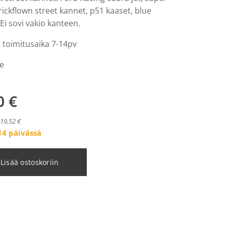
trickflown street kannet, p51 kaaset, blue
Ei sovi vakio kanteen.
 toimitusaika 7-14pv
le
0
€
119,52 €
14 päivässä
Lisää ostoskoriin