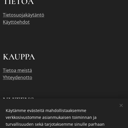
TIETOA
Tietosuojakäytäntö
Käyttöehdot
KAUPPA
Tietoa meistä
Yhteydenotto
YHTE
YS
Käytämme evästeitä mahdollistaaksemme
janne.makinen@jannesgarage.com
verkkosivustomme asianmukaisen toiminnan ja
turvallisuuden sekä tarjotaksemme sinulle parhaan
045 1723111