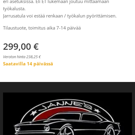
eri asetuksissa. Eli ET lukemaan joutuu mittaamaan
työkalusta.
Jarrusatula voi estää renkaan / työkalun pyörittämisen.
Tilaustuote, toimitus aika 7-14 päivää
299,00
€
Veroton hinta 238,25 €
Saatavilla 14 päivässä