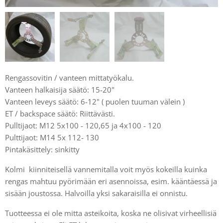
Rengassovitin / vanteen mittatyökalu.
Vanteen halkaisija säätö: 15-20"
Vanteen leveys säätö: 6-12" ( puolen tuuman välein )
ET / backspace säätö: Riittävästi.
Pulltijaot: M12 5x100 - 120,65 ja 4x100 - 120
Pulttijaot: M14 5x 112- 130
Pintakäsittely: sinkitty
Kolmi kiinniteisellä vannemitalla voit myös kokeilla kuinka
rengas mahtuu pyörimään eri asennoissa, esim. kääntäessä ja
sisään joustossa. Halvoilla yksi sakaraisilla ei onnistu.
Tuotteessa ei ole mitta asteikoita, koska ne olisivat virheellisiä