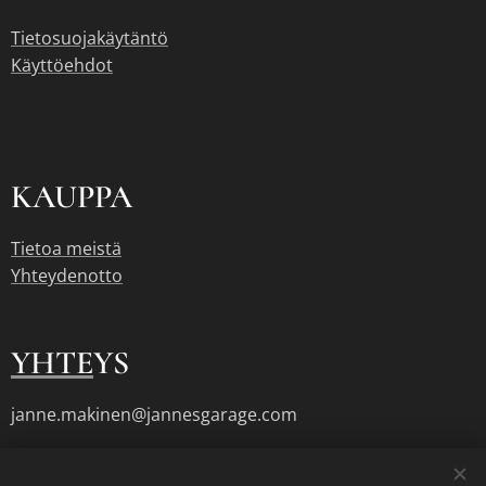
Tietosuojakäytäntö
Käyttöehdot
KAUPPA
Tietoa meistä
Yhteydenotto
YHTE
YS
janne.makinen@jannesgarage.com
045 1723111