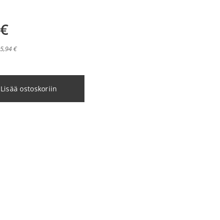
€
15,94 €
Lisää ostoskoriin