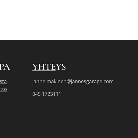
PA
YHTE
YS
stä
janne.makinen@jannesgarage.com
tto
045 1723111