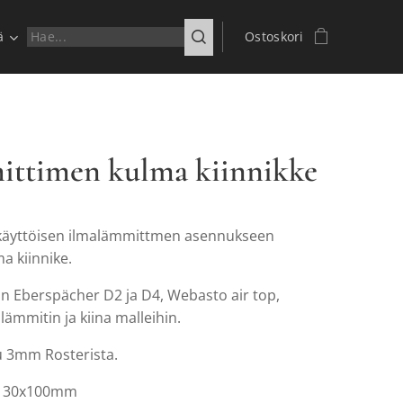
ä
Ostoskori
ttimen kulma kiinnikke
käyttöisen ilmalämmittmen asennukseen
a kiinnike.
in Eberspächer D2 ja D4, Webasto air top,
lämmitin ja kiina malleihin.
u 3mm Rosterista.
x130x100mm