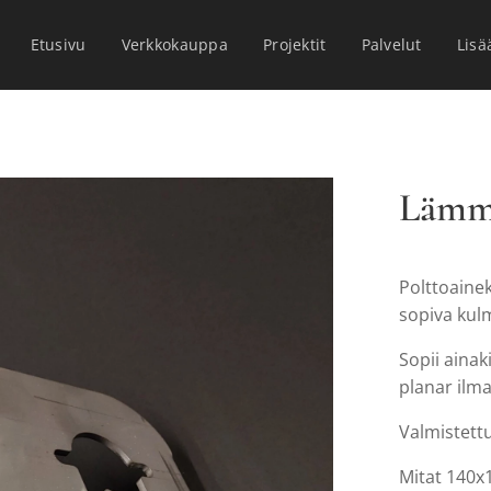
Etusivu
Verkkokauppa
Projektit
Palvelut
Lisä
Lämmi
Polttoaine
sopiva kulm
Sopii ainak
planar ilma
Valmistett
Mitat 140