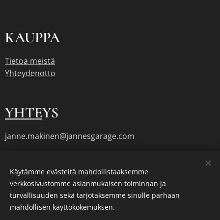
KAUPPA
Tietoa meistä
Yhteydenotto
YHTE
YS
janne.makinen@jannesgarage.com
045 1723111
Käytämme evästeitä mahdollistaaksemme
verkkosivustomme asianmukaisen toiminnan ja
turvallisuuden sekä tarjotaksemme sinulle parhaan
Luotu
Webnodella
Evästeet
mahdollisen käyttökokemuksen.